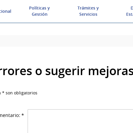
Políticas y
Trámites y
D
cional
Gestión
Servicios
Est
rrores o sugerir mejora
 * son obligatorios
entario: *