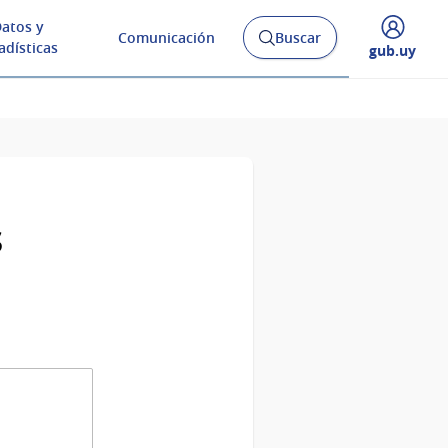
atos y
Comunicación
Buscar
Abrir
adísticas
Desplegar
gub.uy
buscador
menú
y
de
s