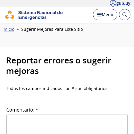
gub.uy
Sistema Nacional de
Abrir
Desplegar
Menú
Emergencias
busc
Ruta
Inicio
Sugerir Mejoras Para Este Sitio
de
navegación
Reportar errores o sugerir
mejoras
Todos los campos indicados con * son obligatorios
Comentario: *