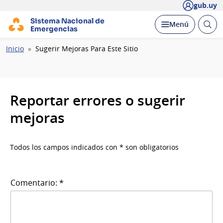
gub.uy
Sistema Nacional de
Abrir
Desplegar
Menú
Emergencias
busc
Ruta
Inicio
Sugerir Mejoras Para Este Sitio
de
navegación
Reportar errores o sugerir
mejoras
Todos los campos indicados con * son obligatorios
Comentario: *