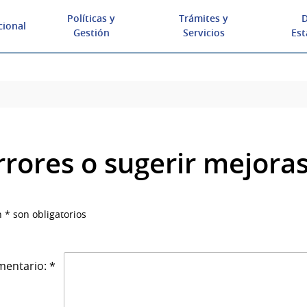
Políticas y
Trámites y
D
cional
Gestión
Servicios
Est
rrores o sugerir mejora
 * son obligatorios
entario: *