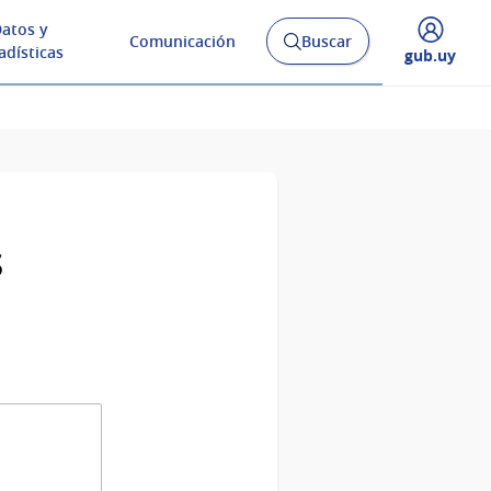
atos y
Comunicación
Buscar
Abrir
adísticas
Desplegar
gub.uy
buscador
menú
y
de
s