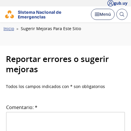
gub.uy
Sistema Nacional de
Abrir
Desplegar
Menú
Emergencias
busc
Ruta
Inicio
Sugerir Mejoras Para Este Sitio
de
navegación
Reportar errores o sugerir
mejoras
Todos los campos indicados con * son obligatorios
Comentario: *