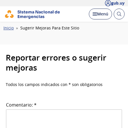
gub.uy
Sistema Nacional de
Abrir
Desplegar
Menú
Emergencias
busc
Ruta
Inicio
Sugerir Mejoras Para Este Sitio
de
navegación
Reportar errores o sugerir
mejoras
Todos los campos indicados con * son obligatorios
Comentario: *