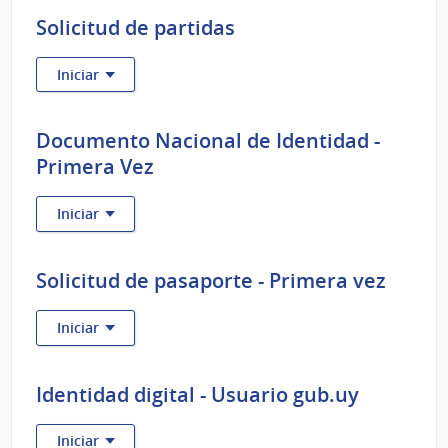
Solicitud de partidas
:
Iniciar
Solicitud
de
partidas
Documento Nacional de Identidad -
Primera Vez
:
Iniciar
Documento
Nacional
de
Solicitud de pasaporte - Primera vez
Identidad
-
:
Iniciar
Primera
Solicitud
Vez
de
pasaporte
Identidad digital - Usuario gub.uy
-
Primera
:
Iniciar
vez