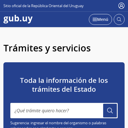
Sitio oficial de la República Oriental del Uruguay
Usu
gub.uy
Abrir
Desplegar
Menú
busc
Trámites y servicios
Toda la información de los
trámites del Estado
Sugerencia: ingresar el nombre del organismo o palabras