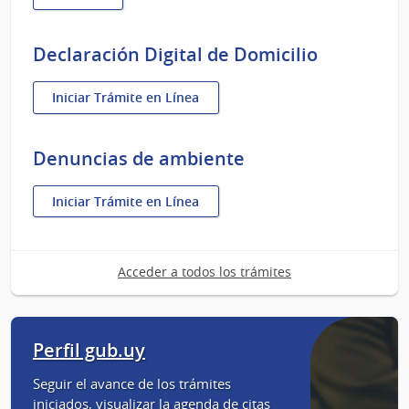
Identidad
digital
-
Declaración Digital de Domicilio
Usuario
gub.uy
:
Iniciar Trámite en Línea
Declaración
Digital
de
Denuncias de ambiente
Domicilio
:
Iniciar Trámite en Línea
Denuncias
de
ambiente
Acceder a todos los trámites
Perfil gub.uy
Seguir el avance de los trámites
iniciados, visualizar la agenda de citas