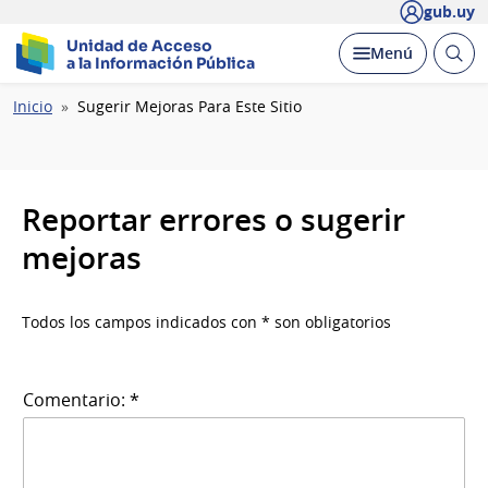
gub.uy
Unidad de Acceso
Abrir
Desplegar
Menú
a la Información Pública
busc
Ruta
Inicio
Sugerir Mejoras Para Este Sitio
de
navegación
Reportar errores o sugerir
mejoras
Todos los campos indicados con * son obligatorios
Comentario: *