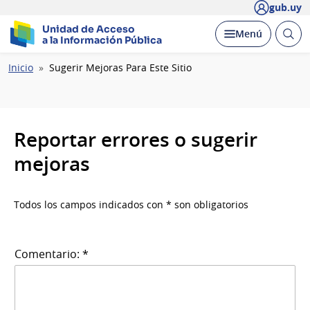
gub.uy
Unidad de Acceso
Abrir
Desplegar
Menú
a la Información Pública
busc
Ruta
Inicio
Sugerir Mejoras Para Este Sitio
de
navegación
Reportar errores o sugerir
mejoras
Todos los campos indicados con * son obligatorios
Comentario: *