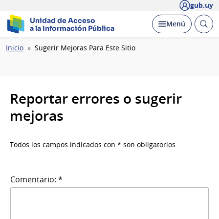
gub.uy
Unidad de Acceso
Abrir
Desplegar
Menú
a la Información Pública
busc
Ruta
Inicio
Sugerir Mejoras Para Este Sitio
de
navegación
Reportar errores o sugerir
mejoras
Todos los campos indicados con * son obligatorios
Comentario: *