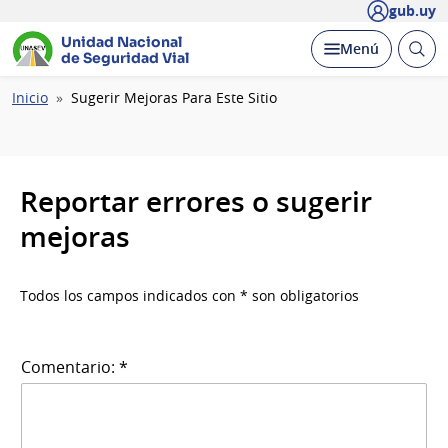
gub.uy
Unidad Nacional
Abrir
Desplegar
Menú
de Seguridad Vial
busc
Ruta
Inicio
Sugerir Mejoras Para Este Sitio
de
navegación
Reportar errores o sugerir
mejoras
Todos los campos indicados con * son obligatorios
Comentario: *