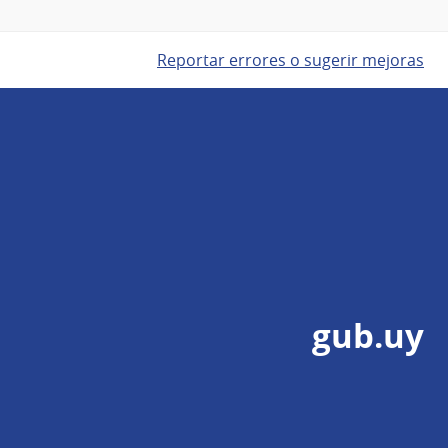
Reportar errores o sugerir mejoras
gub.uy