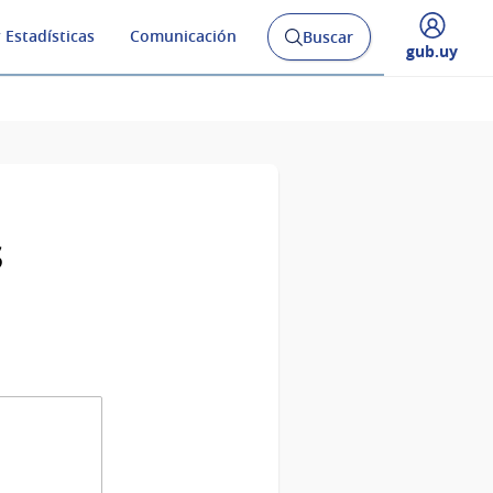
 Estadísticas
Comunicación
Buscar
Abrir
Desplegar
gub.uy
buscador
menú
y
de
s