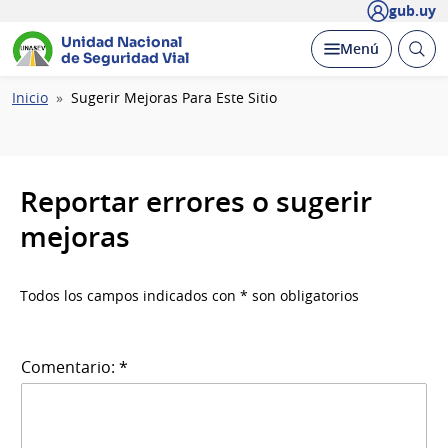
gub.uy
Unidad Nacional
Abrir
Desplegar
Menú
de Seguridad Vial
busc
Ruta
Inicio
Sugerir Mejoras Para Este Sitio
de
navegación
Reportar errores o sugerir
mejoras
Todos los campos indicados con * son obligatorios
Comentario: *