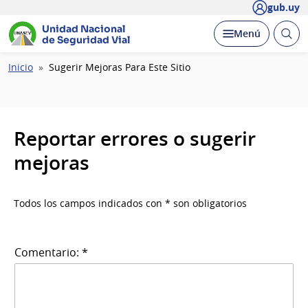
gub.uy
Unidad Nacional
Abrir
Desplegar
Menú
de Seguridad Vial
busc
Ruta
Inicio
Sugerir Mejoras Para Este Sitio
de
navegación
Reportar errores o sugerir
mejoras
Todos los campos indicados con * son obligatorios
Comentario: *