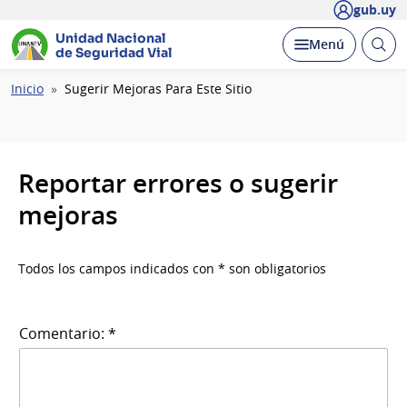
gub.uy
Unidad Nacional
Abrir
Desplegar
Menú
de Seguridad Vial
busc
Ruta
Inicio
Sugerir Mejoras Para Este Sitio
de
navegación
Reportar errores o sugerir
mejoras
Todos los campos indicados con * son obligatorios
Comentario: *