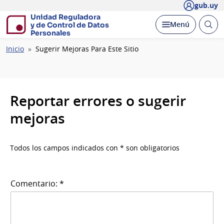
gub.uy
Unidad Reguladora
Abrir
Desplegar
Menú
y de Control de Datos
busc
Personales
Ruta
Inicio
Sugerir Mejoras Para Este Sitio
de
navegación
Reportar errores o sugerir
mejoras
Todos los campos indicados con * son obligatorios
Comentario: *