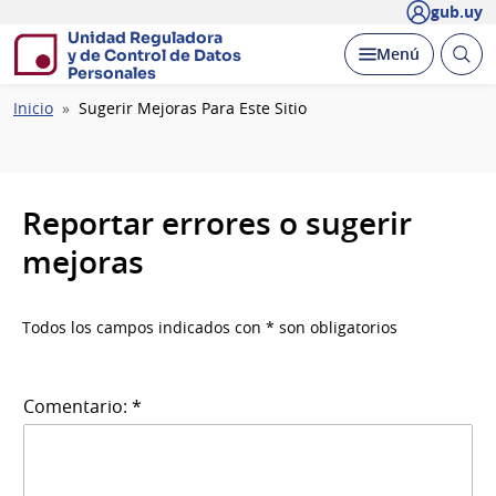
gub.uy
Unidad Reguladora
Abrir
Desplegar
Menú
y de Control de Datos
busc
Personales
Ruta
Inicio
Sugerir Mejoras Para Este Sitio
de
navegación
Reportar errores o sugerir
mejoras
Todos los campos indicados con * son obligatorios
Comentario: *