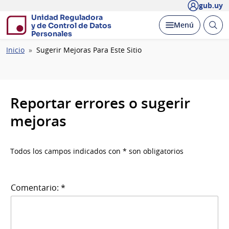
gub.uy
Unidad Reguladora
Abrir
Desplegar
Menú
y de Control de Datos
busc
Personales
Ruta
Inicio
Sugerir Mejoras Para Este Sitio
de
navegación
Reportar errores o sugerir
mejoras
Todos los campos indicados con * son obligatorios
Comentario: *