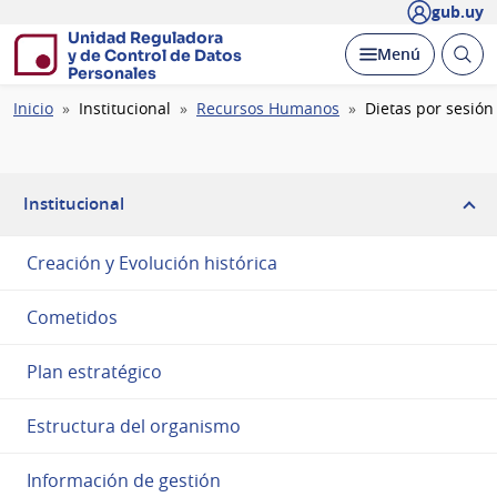
gub.uy
Unidad Reguladora
Abrir
Desplegar
Menú
y de Control de Datos
busc
Personales
Ruta
Inicio
Institucional
Recursos Humanos
Dietas por sesión
de
navegación
Institucional
Creación y Evolución histórica
Cometidos
Plan estratégico
Estructura del organismo
Información de gestión