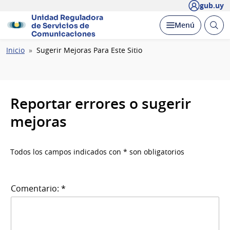
gub.uy
Unidad Reguladora
Abrir
Desplegar
Menú
de Servicios de
busc
Comunicaciones
Ruta
Inicio
Sugerir Mejoras Para Este Sitio
de
navegación
Reportar errores o sugerir
mejoras
Todos los campos indicados con * son obligatorios
Comentario: *