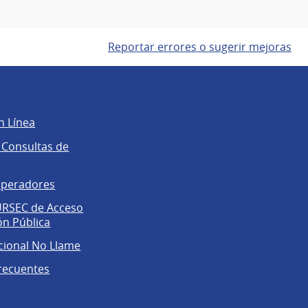
Reportar errores o sugerir mejoras
n Línea
 Consultas de
operadores
 URSEC de Acceso
ón Pública
cional No Llame
recuentes