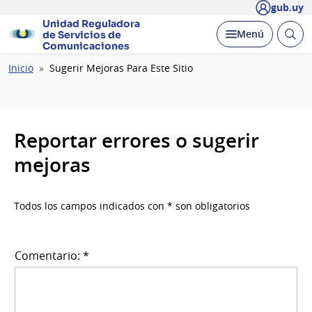
gub.uy
Unidad Reguladora
Abrir
Desplegar
Menú
de Servicios de
busc
Comunicaciones
Ruta
Inicio
Sugerir Mejoras Para Este Sitio
de
navegación
Reportar errores o sugerir
mejoras
Todos los campos indicados con * son obligatorios
Comentario: *