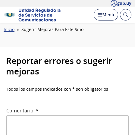
gub.uy
Unidad Reguladora
Abrir
Desplegar
Menú
de Servicios de
busc
Comunicaciones
Ruta
Inicio
Sugerir Mejoras Para Este Sitio
de
navegación
Reportar errores o sugerir
mejoras
Todos los campos indicados con * son obligatorios
Comentario: *