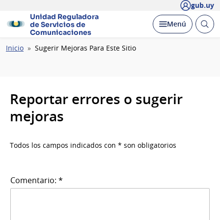
gub.uy
Unidad Reguladora
Abrir
Desplegar
Menú
de Servicios de
busc
Comunicaciones
Ruta
Inicio
Sugerir Mejoras Para Este Sitio
de
navegación
Reportar errores o sugerir
mejoras
Todos los campos indicados con * son obligatorios
Comentario: *