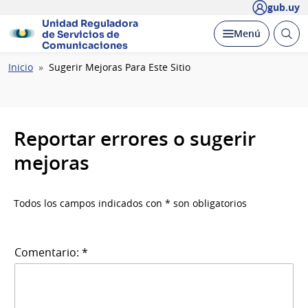
gub.uy
Unidad Reguladora
Abrir
Desplegar
Menú
de Servicios de
busc
Comunicaciones
Ruta
Inicio
Sugerir Mejoras Para Este Sitio
de
navegación
Reportar errores o sugerir
mejoras
Todos los campos indicados con * son obligatorios
Comentario: *