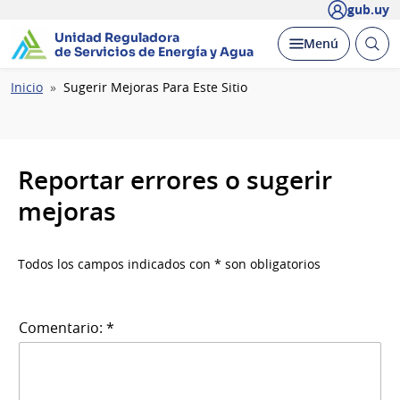
gub.uy
Unidad Reguladora
Abrir
Desplegar
Menú
de Servicios de Energía y Agua
busc
Ruta
Inicio
Sugerir Mejoras Para Este Sitio
de
navegación
Reportar errores o sugerir
mejoras
Todos los campos indicados con * son obligatorios
Comentario: *