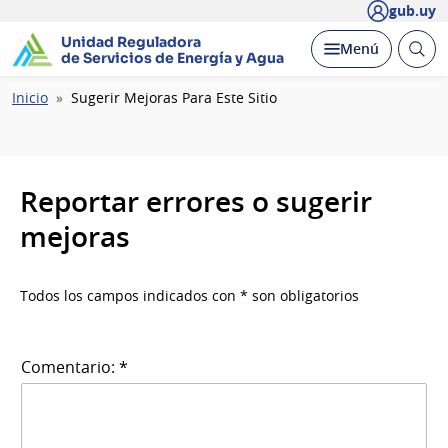
gub.uy
Unidad Reguladora
Abrir
Desplegar
Menú
de Servicios de Energía y Agua
busc
Ruta
Inicio
Sugerir Mejoras Para Este Sitio
de
navegación
Reportar errores o sugerir
mejoras
Todos los campos indicados con * son obligatorios
Comentario: *