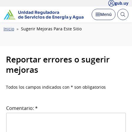
gub.uy
Unidad Reguladora
Abrir
Desplegar
Menú
de Servicios de Energía y Agua
busc
Ruta
Inicio
Sugerir Mejoras Para Este Sitio
de
navegación
Reportar errores o sugerir
mejoras
Todos los campos indicados con * son obligatorios
Comentario: *