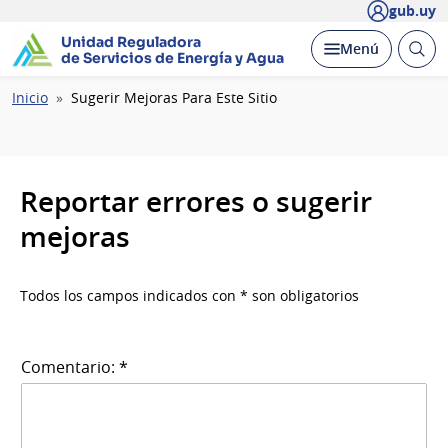
gub.uy
Unidad Reguladora
Abrir
Desplegar
Menú
de Servicios de Energía y Agua
busc
Ruta
Inicio
Sugerir Mejoras Para Este Sitio
de
navegación
Reportar errores o sugerir
mejoras
Todos los campos indicados con * son obligatorios
Comentario: *