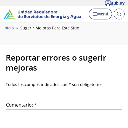
gub.uy
Unidad Reguladora
Abrir
Desplegar
Menú
de Servicios de Energía y Agua
busc
Ruta
Inicio
Sugerir Mejoras Para Este Sitio
de
navegación
Reportar errores o sugerir
mejoras
Todos los campos indicados con * son obligatorios
Comentario: *