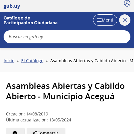
Usu
gub.uy
Catálogo de
Cerra
Desplegar
Menú
Participación Ciudadana
busc
B
Sobrescribir
Inicio
El Catálogo
Asambleas Abiertas y Cabildo Abierto - M
enlaces
de
ayuda
Asambleas Abiertas y Cabildo
a
la
Abierto - Municipio Aceguá
navegación
Creación: 14/08/2019
Última actualización: 13/05/2024
Compartir