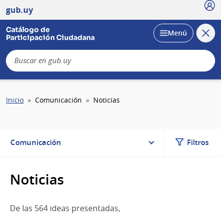
Usu
gub.uy
Catálogo de
Cerra
Desplegar
Menú
Participación Ciudadana
busc
B
Sobrescribir
Inicio
Comunicación
Noticias
enlaces
de
ayuda
a
Comunicación
Filtros
la
navegación
Noticias
De las 564 ideas presentadas,