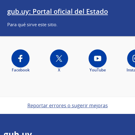
gub.uy: Portal oficial del Estado
Para qué sirve este sitio.
Facebook
X
YouTube
Ins
Reportar errores o sugerir mejoras
gub.uy