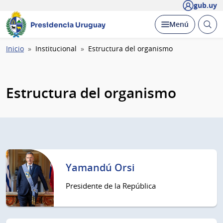
gub.uy
Abrir
Desplegar
Menú
Presidencia Uruguay
busc
Ruta
Inicio
Institucional
Estructura del organismo
de
navegación
Estructura del organismo
Yamandú Orsi
Presidente de la República