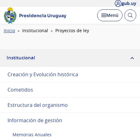
gub.uy
Abrir
Desplegar
Menú
Presidencia Uruguay
busc
Ruta
Inicio
Institucional
Proyectos de ley
de
navegación
Institucional
Creación y Evolución histórica
Cometidos
Estructura del organismo
Información de gestión
Memorias Anuales