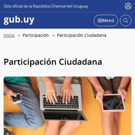
Sitio oficial de la República Oriental del Uruguay
Use
gub.uy
Abrir
Desplegar
Menú
busc
Abierta
Ruta
Inicio
Participación
Participación Ciudadana
de
navegación
Participación Ciudadana