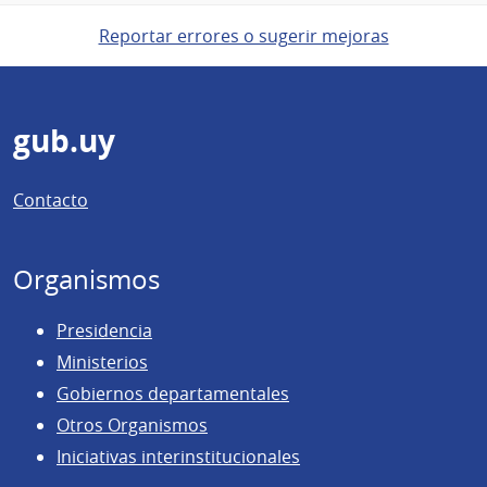
Reportar errores o sugerir mejoras
Pie
gub.uy
de
Contacto
página
Organismos
Presidencia
Ministerios
Gobiernos departamentales
Otros Organismos
Iniciativas interinstitucionales