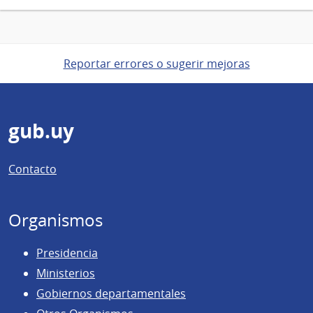
Reportar errores o sugerir mejoras
Pie
gub.uy
de
Contacto
página
Organismos
Presidencia
Ministerios
Gobiernos departamentales