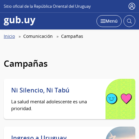
Sitio oficial de la República Oriental del Uruguay
Use
gub.uy
Abrir
Desplegar
Menú
busc
Abierta
Ruta
Inicio
Comunicación
Campañas
de
navegación
Campañas
Ni Silencio, Ni Tabú
La salud mental adolescente es una
prioridad.
Ingreso a Uruguay