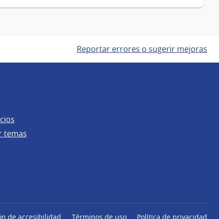
Reportar errores o sugerir mejoras
cios
r temas
ón de accesibilidad
Términos de uso
Política de privacidad