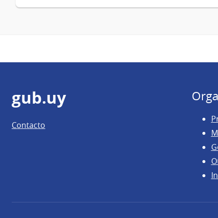
Pie
gub.uy
Orga
de
P
Contacto
página
M
G
O
In