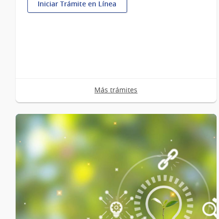
Iniciar Trámite en Línea
:
Controles
regulatorios
de
acero
Más trámites