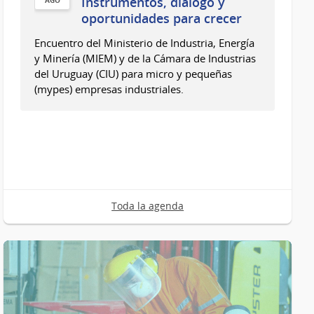
Instrumentos, diálogo y
AGO
11
oportunidades para crecer
de
Encuentro del Ministerio de Industria, Energía
Ago
y Minería (MIEM) y de la Cámara de Industrias
del
del Uruguay (CIU) para micro y pequeñas
2026
(mypes) empresas industriales.
Toda la agenda