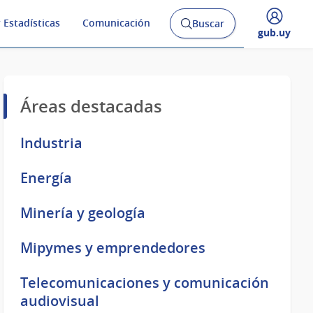
 Estadísticas
Comunicación
Buscar
Abrir
Desplegar
gub.uy
buscador
menú
y
de
Áreas destacadas
Industria
Energía
Minería y geología
Mipymes y emprendedores
Telecomunicaciones y comunicación
audiovisual