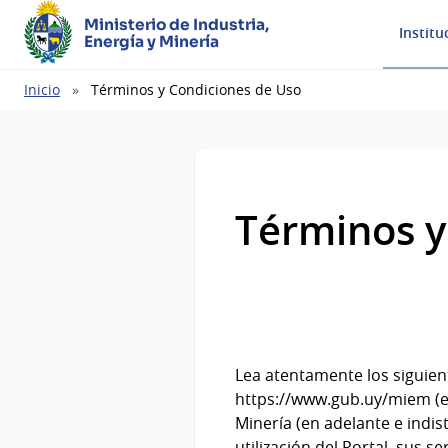
Ministerio de Industria,
Institu
Energía y Minería
Ruta
Inicio
Términos y Condiciones de Uso
de
navegación
Términos y
Lea atentamente los siguien
https://www.gub.uy/miem (en 
Minería (en adelante e indi
utilización del Portal, sus s