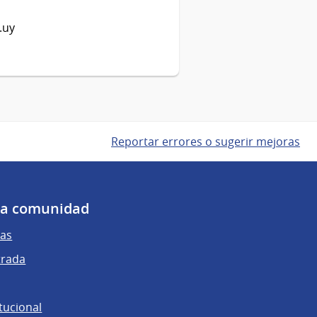
.uy
Reportar errores o sugerir mejoras
 la comunidad
as
trada
tucional