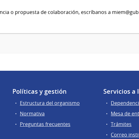
rencia o propuesta de colaboración, escríbanos a miem@gub
Políticas y gestión
Servicios a
Estructura del organismo
Dependenci
Normativa
Mesa de en
Preguntas frecuentes
Trámites
Correo insti