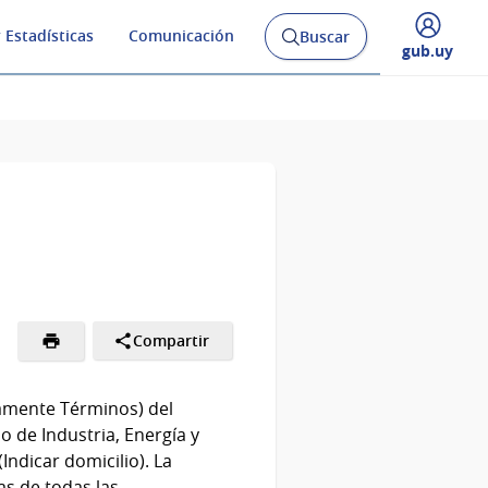
 Estadísticas
Comunicación
Buscar
Abrir
Desplegar
gub.uy
buscador
menú
y
de
Compartir
tamente Términos) del
o de Industria, Energía y
ndicar domicilio). La
vas de todas las