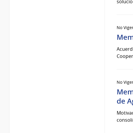
solucio
No Vige
Memo
Acuerdo
Coopera
No Vige
Memo
de A
Motivad
consoli