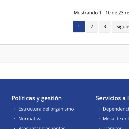
Mostrando 1 - 10 de 23 r
Página
1
Página
2
Página
3
Sigui
Sigui
actual
págin
Políticas y gestión
Servicios a
Estructura del organismo
Dependenci
Normativa
Mesa de en
Preguntas frecuentes
Trámites