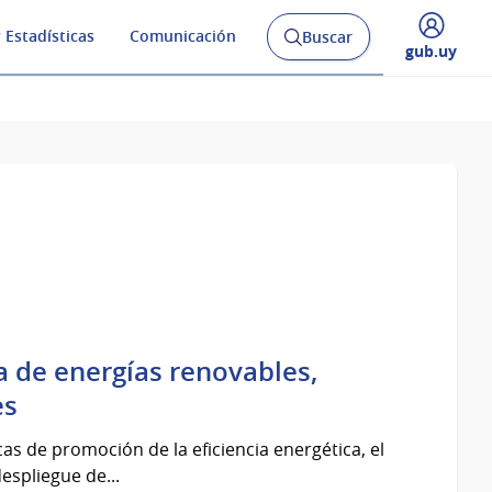
 Estadísticas
Comunicación
Buscar
Abrir
Desplegar
gub.uy
buscador
menú
y
de
de energías renovables,
es
s de promoción de la eficiencia energética, el
espliegue de...