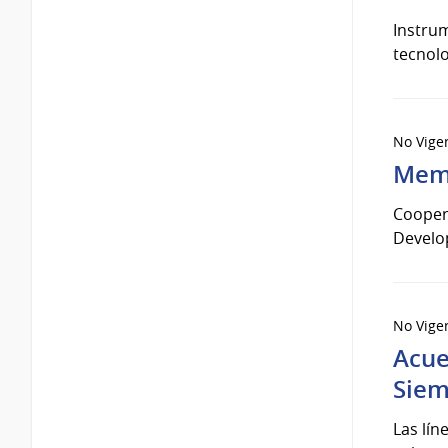
Instru
tecnolo
No Vige
Memo
Coopera
Develop
No Vige
Acue
Siem
Las lí