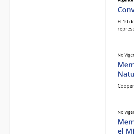
Conv
El 10 d
represe
No Vige
Memo
Natu
Coopera
No Vige
Memo
el M