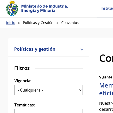
Ministerio de Industria,
Institu
Energía y Minería
Ruta
Inicio
Políticas y Gestión
Convenios
de
navegación
Políticas y gestión
Co
Filtros
Vigente
Vigencia:
Memo
efic
Nuestro
Temáticas:
desarro