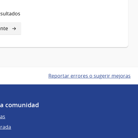
esultados
ente
ente
a
Reportar errores o sugerir mejoras
 la comunidad
as
trada