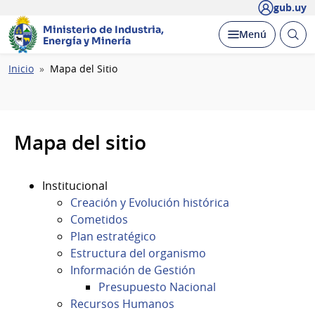
gub.uy
Ministerio de Industria,
Abrir
Desplegar
Menú
Energía y Minería
busc
Ruta
Inicio
Mapa del Sitio
de
navegación
Mapa del sitio
Institucional
Creación y Evolución histórica
Cometidos
Plan estratégico
Estructura del organismo
Información de Gestión
Presupuesto Nacional
Recursos Humanos