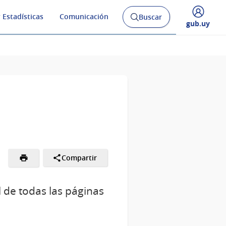
 Estadísticas
Comunicación
Buscar
Abrir
Desplegar
gub.uy
buscador
menú
y
de
Compartir
l de todas las páginas