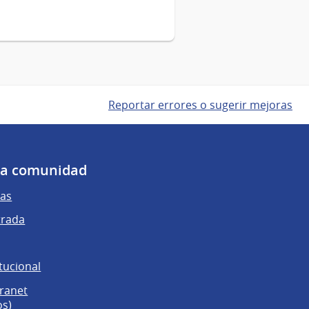
Reportar errores o sugerir mejoras
 la comunidad
as
trada
tucional
tranet
os)