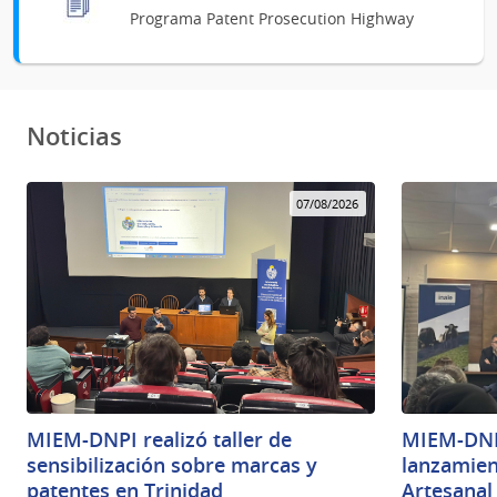
Programa Patent Prosecution Highway
Noticias
07/08/2026
MIEM-DNPI realizó taller de
MIEM-DNPI
sensibilización sobre marcas y
lanzamien
patentes en Trinidad
Artesanal 