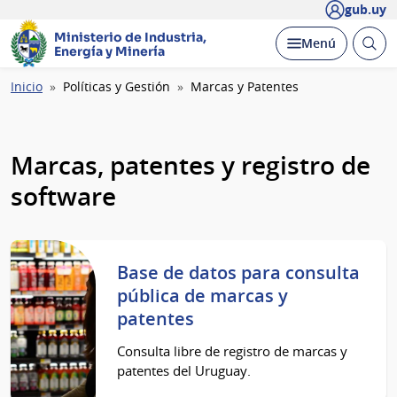
gub.uy
Ministerio de Industria,
Abrir
Desplegar
Menú
Energía y Minería
busc
Ruta
Inicio
Políticas y Gestión
Marcas y Patentes
de
navegación
Marcas, patentes y registro de
software
Base de datos para consulta
pública de marcas y
patentes
Consulta libre de registro de marcas y
patentes del Uruguay.