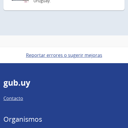
Uruguay.
Reportar errores o sugerir mejoras
Pie
gub.uy
de
Contacto
página
Organismos