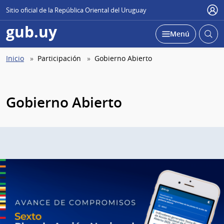
Sitio oficial de la República Oriental del Uruguay
Use
gub.uy
Abrir
Desplegar
Menú
busc
Abierta
Ruta
Inicio
Participación
Gobierno Abierto
de
navegación
Gobierno Abierto