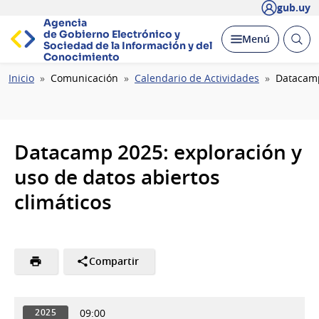
gub.uy
Agencia
de Gobierno Electrónico y
Abrir
Desplegar
Menú
Sociedad de la
Información y del
busc
Conocimiento
Ruta
Inicio
Comunicación
Calendario de Actividades
Datacamp
de
navegación
Datacamp 2025: exploración y
uso de datos abiertos
climáticos
Compartir
09:00
2025