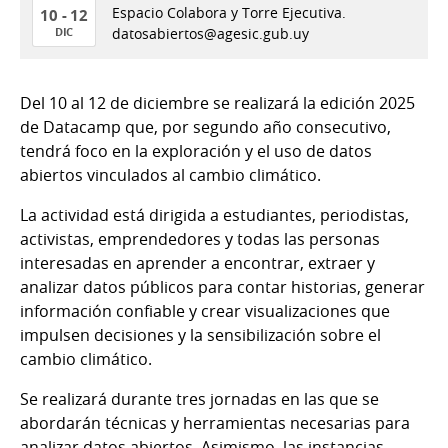
Espacio Colabora y Torre Ejecutiva.
10 - 12
DIC
datosabiertos@agesic.gub.uy
10
al
Del 10 al 12 de diciembre se realizará la edición 2025
12
de Datacamp que, por segundo año consecutivo,
de
tendrá foco en la exploración y el uso de datos
Dic
abiertos vinculados al cambio climático.
del
2025
La actividad está dirigida a estudiantes, periodistas,
activistas, emprendedores y todas las personas
interesadas en aprender a encontrar, extraer y
analizar datos públicos para contar historias, generar
información confiable y crear visualizaciones que
impulsen decisiones y la sensibilización sobre el
cambio climático.
Se realizará durante tres jornadas en las que se
abordarán técnicas y herramientas necesarias para
analizar datos abiertos. Asimismo, las instancias