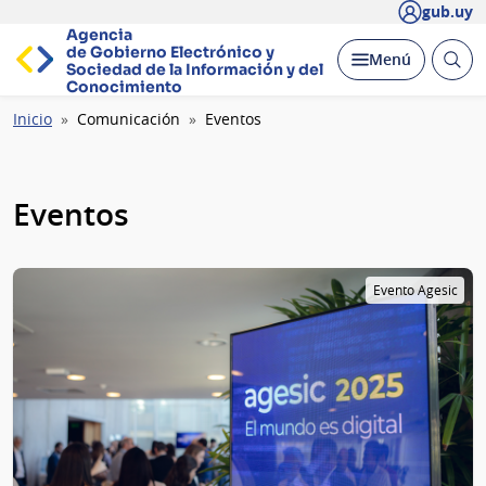
gub.uy
Agencia
de Gobierno Electrónico y
Abrir
Desplegar
Menú
Sociedad de la
Información y del
busc
Conocimiento
Ruta
Inicio
Comunicación
Eventos
de
navegación
Eventos
Evento Agesic