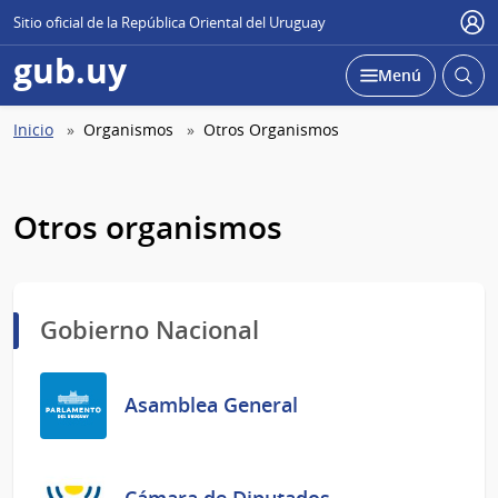
Sitio oficial de la República Oriental del Uruguay
Use
gub.uy
Abrir
Desplegar
Menú
busc
Abierta
Ruta
Inicio
Organismos
Otros Organismos
de
navegación
Otros organismos
Gobierno Nacional
Asamblea General