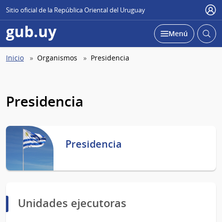
Sitio oficial de la República Oriental del Uruguay
Use
gub.uy
Abrir
Desplegar
Menú
busc
Abierta
Ruta
Inicio
Organismos
Presidencia
de
navegación
Presidencia
Presidencia
Unidades ejecutoras